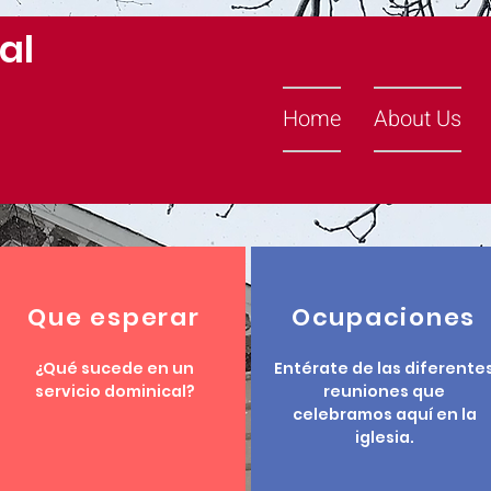
al
Home
About Us
Que esperar
Ocupaciones
¿Qué sucede en un
Entérate de las diferente
servicio dominical?
reuniones que
celebramos aquí en la
iglesia.