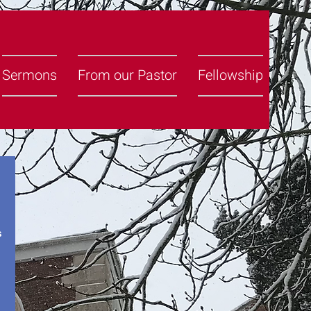
Sermons
From our Pastor
Fellowship
s