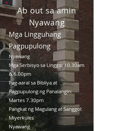
Ab
out sa amin
Nyawang
Mga Lingguhang
Pagpupulong
Nyawang
Mga Serbisyo sa Linggo: 10.30am
& 6.00pm
Pag-aaral sa Bibliya at
Pagpupulong ng Panalangin:
Martes 7.30pm
Pangkat ng Magulang at Sanggol:
Miyerkules
Nyawang