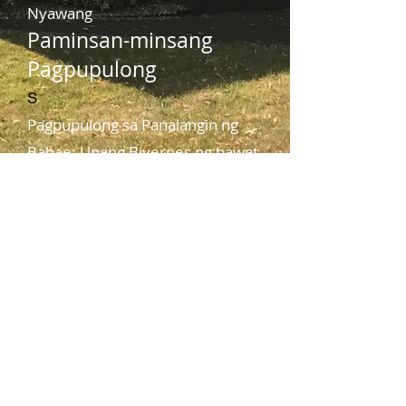
Nyawang
Paminsan-minsang
Pagpupulong
S
Pagpupulong sa Panalangin ng
Babae: Unang Biyernes ng bawat
buwan 10 ng umaga
Men's Breakfast: Pangalawang
Sabado ng Enero, Marso, Mayo,
Hulyo, Setyembre at Nobyembre
8.30 ng umaga
Nyawang
Nyawang
© 2020 ng Honiton Evangelical Congregational