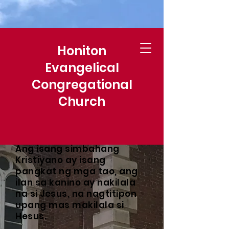
Honiton
Evangelical
Congregational
Church
Ang isang simbahang
Kristiyano ay isang
pangkat ng mga tao, ang
ilan sa kanino ay nakilala
na si Jesus, na nagtitipon
upang mas makilala si
Hesus.