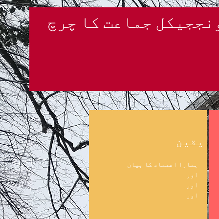
نججیکل جماعت کا چرچ
یقین
ہمارا اعتقاد کا بیان
اور
اور
اور