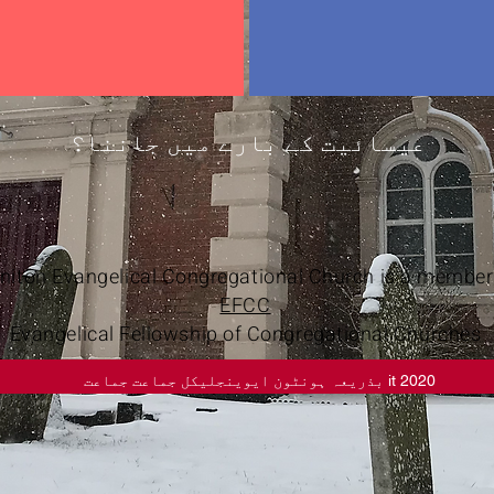
عیسائیت کے بارے میں جاننا؟
niton Evangelical Congregational Church is a member
EFCC
Evangelical Fellowship of Congregational Churches
it 2020 بذریعہ ہونٹون ایوینجلیکل جماعت جماعت