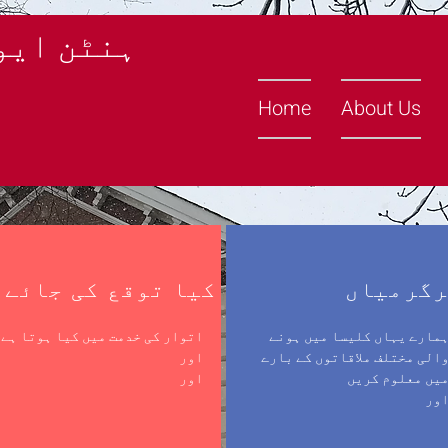
ہنٹن ایو
Home
About Us
گرمیاں
کیا توقع کی جائے
مارے یہاں کلیسا میں ہونے
اتوار کی خدمت میں کیا ہوتا ہے
الی مختلف ملاقاتوں کے بارے
اور
یں معلوم کریں
اور
ور