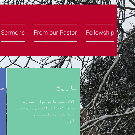
Sermons
From our Pastor
Fellowship
تاریخ
سر
1771 میں قائم ہوا ، ہمارے
ہ
گرجا گھر نے ہنٹن میں بہت سی
و
تبدیلیاں دیکھی ہیں
م
اور
ا